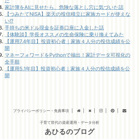
た
家計簿をAIに見せたら、危険な落とし穴に気づいた話
【つみたてNISA】楽天の投信積立に家族カードが使えな
い!?
手持ちの米ドル現金を証券口座に入金した話
【体験談】学長オススメの生命保険に乗り換えてみた
【運用7.4年目】投資初心者｜家族４人分の投信成績を公
開
マネーフォワードをPythonで抽出！家計データ可視化の
全手順
【運用5.1年目】投資初心者｜家族４人分の投信成績を公
開
プライバシーポリシー・免責事項
子育て世代の資産運用・データ分析
あひるのブログ