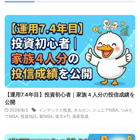
【運用7.4年目】投資初心者｜家族４人分の投信成績を
公開
2026/8/3
インデックス投資
,
オルカン
,
ジュニアNISA
,
つみた
てNISA
,
投資信託
,
新NISA
,
楽天VTI
,
資産形成