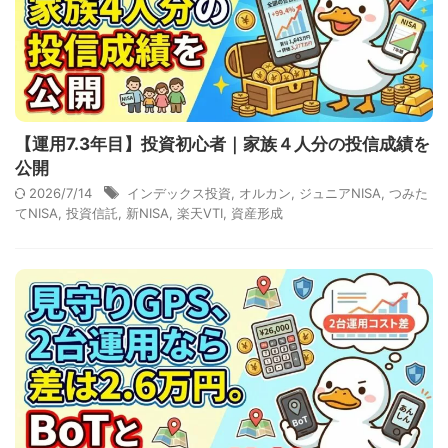
【運用7.3年目】投資初心者｜家族４人分の投信成績を
公開
2026/7/14
インデックス投資
,
オルカン
,
ジュニアNISA
,
つみた
てNISA
,
投資信託
,
新NISA
,
楽天VTI
,
資産形成