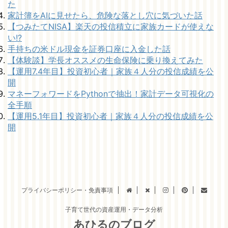
た
家計簿をAIに見せたら、危険な落とし穴に気づいた話
【つみたてNISA】楽天の投信積立に家族カードが使えな
い!?
手持ちの米ドル現金を証券口座に入金した話
【体験談】学長オススメの生命保険に乗り換えてみた
【運用7.4年目】投資初心者｜家族４人分の投信成績を公
開
マネーフォワードをPythonで抽出！家計データ可視化の
全手順
【運用5.1年目】投資初心者｜家族４人分の投信成績を公
開
プライバシーポリシー・免責事項
子育て世代の資産運用・データ分析
あひるのブログ