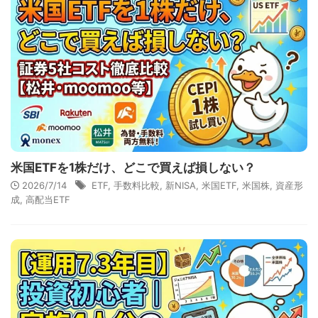
米国ETFを1株だけ、どこで買えば損しない？
2026/7/14
ETF
,
手数料比較
,
新NISA
,
米国ETF
,
米国株
,
資産形
成
,
高配当ETF