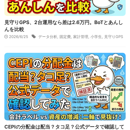
見守りGPS、2台運用なら差は2.6万円。BoTとあんし
んを比較
2026/6/25
データ分析
,
固定費
,
家計管理
,
小学生
,
見守りGPS
CEPIの分配金は配当？タコ足？公式データで確認して