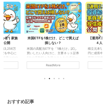
2026/8/3
2026/7/14
初心者｜家族
米国ETFを1株だけ、どこで買えば
【運用7.
績を公開
損しない？
４人分
額3,256万
米国の高配当ETFを「1株だけ」試し
積立元本1,6
体安を中心に
買いしたい人向けに、主要ネット証券
円に成長中。
損益率はやや
5社の手数料と為替コストを公式デー
要因で評価損
はほぼ横ばい
タで実測比較。取引手数料は横並びで
跳ね上がり
ReadMore
る家が保有す
も、為替コストで実質2倍近い差が出
先月から着
公開します。
ます。少額でコスト負けしない口座を
る家が保有す
データで選びます。
公開します
おすすめ記事