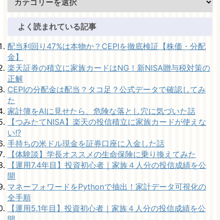
よく読まれている記事
配当利回り47%は本物か？CEPIを徹底検証【株価・分配
金】
楽天証券の積立に家族カードはNG！新NISA贈与税対策の
正解
CEPIの分配金は配当？タコ足？公式データで確認してみ
た
家計簿をAIに見せたら、危険な落とし穴に気づいた話
【つみたてNISA】楽天の投信積立に家族カードが使えな
い!?
手持ちの米ドル現金を証券口座に入金した話
【体験談】学長オススメの生命保険に乗り換えてみた
【運用7.4年目】投資初心者｜家族４人分の投信成績を公
開
マネーフォワードをPythonで抽出！家計データ可視化の
全手順
【運用5.1年目】投資初心者｜家族４人分の投信成績を公
開