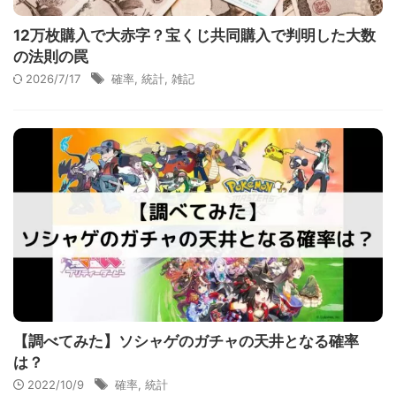
12万枚購入で大赤字？宝くじ共同購入で判明した大数
の法則の罠
2026/7/17
確率
,
統計
,
雑記
【調べてみた】ソシャゲのガチャの天井となる確率
は？
2022/10/9
確率
,
統計