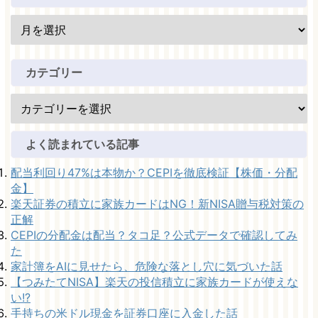
カテゴリー
よく読まれている記事
配当利回り47%は本物か？CEPIを徹底検証【株価・分配
金】
楽天証券の積立に家族カードはNG！新NISA贈与税対策の
正解
CEPIの分配金は配当？タコ足？公式データで確認してみ
た
家計簿をAIに見せたら、危険な落とし穴に気づいた話
【つみたてNISA】楽天の投信積立に家族カードが使えな
い!?
手持ちの米ドル現金を証券口座に入金した話