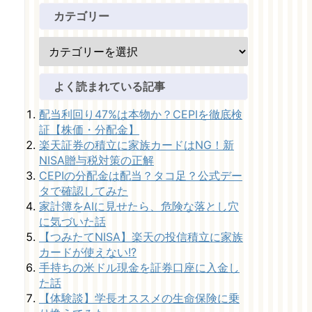
カテゴリー
よく読まれている記事
配当利回り47%は本物か？CEPIを徹底検
証【株価・分配金】
楽天証券の積立に家族カードはNG！新
NISA贈与税対策の正解
CEPIの分配金は配当？タコ足？公式デー
タで確認してみた
家計簿をAIに見せたら、危険な落とし穴
に気づいた話
【つみたてNISA】楽天の投信積立に家族
カードが使えない!?
手持ちの米ドル現金を証券口座に入金し
た話
【体験談】学長オススメの生命保険に乗