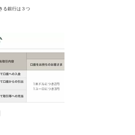
きる銀行は３つ
円