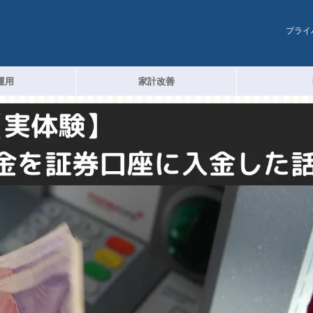
プライ
運用
家計改善