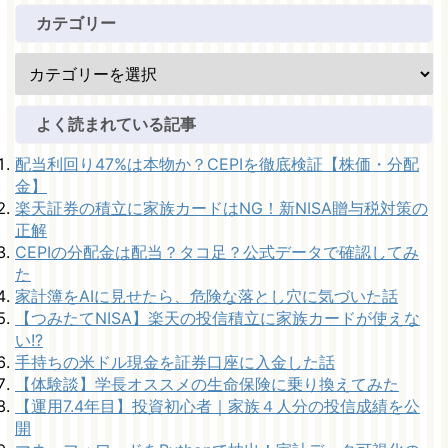
カテゴリー
よく読まれている記事
配当利回り47%は本物か？CEPIを徹底検証【株価・分配
金】
楽天証券の積立に家族カードはNG！新NISA贈与税対策の
正解
CEPIの分配金は配当？タコ足？公式データで確認してみ
た
家計簿をAIに見せたら、危険な落とし穴に気づいた話
【つみたてNISA】楽天の投信積立に家族カードが使えな
い!?
手持ちの米ドル現金を証券口座に入金した話
【体験談】学長オススメの生命保険に乗り換えてみた
【運用7.4年目】投資初心者｜家族４人分の投信成績を公
開