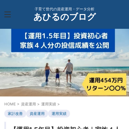
子育て世代の資産運用・データ分析
あひるのブログ
HOME
>
資産運用
>
運用実績
>
家計改善
資産運用
運用実績