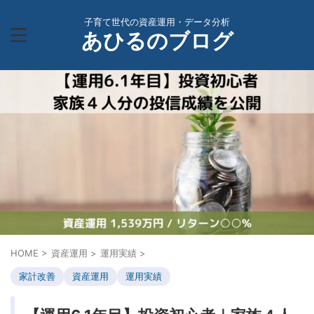
子育て世代の資産運用・データ分析
あひるのブログ
HOME
>
資産運用
>
運用実績
>
家計改善
資産運用
運用実績