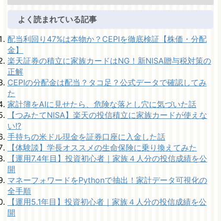
よく読まれている記事
配当利回り47%は本物か？CEPIを徹底検証【株価・分配
金】
楽天証券の積立に家族カードはNG！新NISA贈与税対策の
正解
CEPIの分配金は配当？タコ足？公式データで確認してみ
た
家計簿をAIに見せたら、危険な落とし穴に気づいた話
【つみたてNISA】楽天の投信積立に家族カードが使えな
い!?
手持ちの米ドル現金を証券口座に入金した話
【体験談】学長オススメの生命保険に乗り換えてみた
【運用7.4年目】投資初心者｜家族４人分の投信成績を公
開
マネーフォワードをPythonで抽出！家計データ可視化の
全手順
【運用5.1年目】投資初心者｜家族４人分の投信成績を公
開