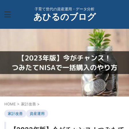
子育て世代の資産運用・データ分析
あひるのブログ
HOME
>
家計改善
>
家計改善
資産運用