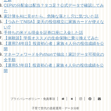
CEPIの分配金は配当？タコ足？公式データで確認してみ
た
家計簿をAIに見せたら、危険な落とし穴に気づいた話
【つみたてNISA】楽天の投信積立に家族カードが使えな
い!?
手持ちの米ドル現金を証券口座に入金した話
【体験談】学長オススメの生命保険に乗り換えてみた
【運用7.4年目】投資初心者｜家族４人分の投信成績を公
開
マネーフォワードをPythonで抽出！家計データ可視化の
全手順
【運用5.1年目】投資初心者｜家族４人分の投信成績を公
開
プライバシーポリシー・免責事項
子育て世代の資産運用・データ分析