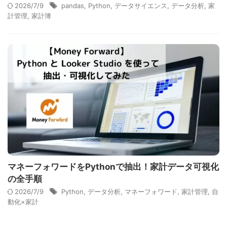
2026/7/9
pandas
,
Python
,
データサイエンス
,
データ分析
,
家
計管理
,
家計簿
マネーフォワードをPythonで抽出！家計データ可視化
の全手順
2026/7/9
Python
,
データ分析
,
マネーフォワード
,
家計管理
,
自
動化×家計