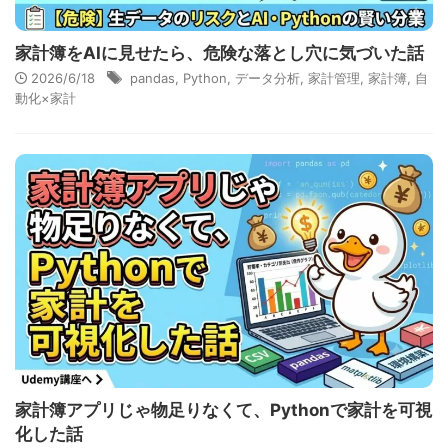
家計簿をAIに見せたら、危険な落とし穴に気づいた話
2026/6/18
pandas
,
Python
,
データ分析
,
家計管理
,
家計簿
,
自
動化×家計
家計簿アプリじゃ物足りなくて、Pythonで家計を可視
化した話