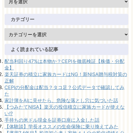
カテゴリー
よく読まれている記事
配当利回り47%は本物か？CEPIを徹底検証【株価・分配
金】
楽天証券の積立に家族カードはNG！新NISA贈与税対策の
正解
CEPIの分配金は配当？タコ足？公式データで確認してみ
た
家計簿をAIに見せたら、危険な落とし穴に気づいた話
【つみたてNISA】楽天の投信積立に家族カードが使えな
い!?
手持ちの米ドル現金を証券口座に入金した話
【体験談】学長オススメの生命保険に乗り換えてみた
【運用7.4年目】投資初心者｜家族４人分の投信成績を公