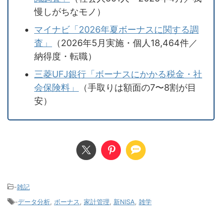
慢しがちなモノ）
マイナビ「2026年夏ボーナスに関する調
査」
（2026年5月実施・個人18,464件／
納得度・転職）
三菱UFJ銀行「ボーナスにかかる税金・社
会保険料」
（手取りは額面の7〜8割が目
安）
-
雑記
-
データ分析
,
ボーナス
,
家計管理
,
新NISA
,
雑学