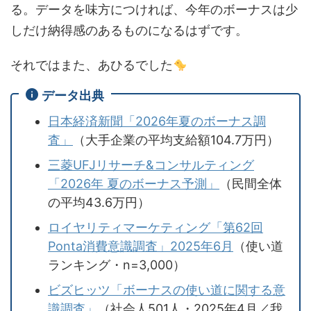
る。データを味方につければ、今年のボーナスは少
しだけ納得感のあるものになるはずです。
それではまた、あひるでした
データ出典
日本経済新聞「2026年夏のボーナス調
査」
（大手企業の平均支給額104.7万円）
三菱UFJリサーチ&コンサルティング
「2026年 夏のボーナス予測」
（民間全体
の平均43.6万円）
ロイヤリティマーケティング「第62回
Ponta消費意識調査」2025年6月
（使い道
ランキング・n=3,000）
ビズヒッツ「ボーナスの使い道に関する意
識調査」
（社会人501人・2025年4月／我