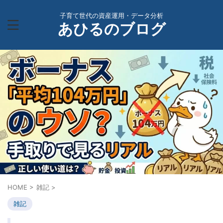
子育て世代の資産運用・データ分析
あひるのブログ
HOME
>
雑記
>
雑記