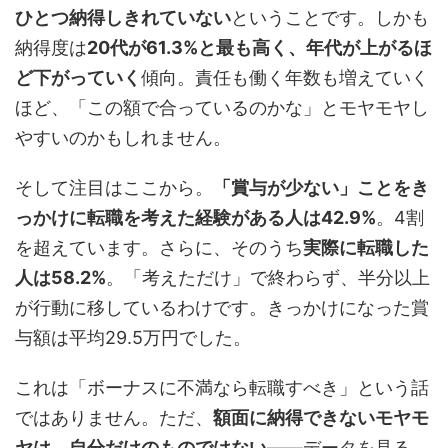
ひとつ納得しきれていない
ということです。しかも
納得度は
20代が61.3%と最も高く、年代が上がるほ
ど下がっていく
傾向。責任も働く年数も増えていく
ほど、「この額で合っているのかな」とモヤモヤし
やすいのかもしれません。
そして注目はここから。
「賞与が少ない」ことをき
っかけに転職を考えた経験がある人は42.9%
。4割
を超えています。さらに、そのうち
実際に転職した
人は58.2%
。「考えただけ」で終わらず、半分以上
が行動に移しているわけです。きっかけになった賞
与額は平均29.5万円でした。
これは「ボーナスに不満なら転職すべき」という話
ではありません。ただ、
額面に納得できないモヤモ
ヤは、自分だけのものではない
——データを見る