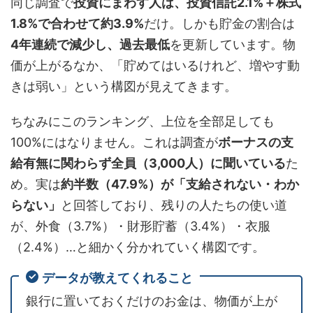
同じ調査で
投資にまわす人は、投資信託2.1%＋株式
1.8%で合わせて約3.9%
だけ。しかも貯金の割合は
4年連続で減少し、過去最低
を更新しています。物
価が上がるなか、「貯めてはいるけれど、増やす動
きは弱い」という構図が見えてきます。
ちなみにこのランキング、上位を全部足しても
100%にはなりません。これは調査が
ボーナスの支
給有無に関わらず全員（3,000人）に聞いている
た
め。実は
約半数（47.9%）が「支給されない・わか
らない」
と回答しており、残りの人たちの使い道
が、外食（3.7%）・財形貯蓄（3.4%）・衣服
（2.4%）…と細かく分かれていく構図です。
データが教えてくれること
銀行に置いておくだけのお金は、物価が上が