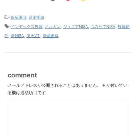
-
資産運用
,
運用実績
-
インデックス投資
,
オルカン
,
ジュニアNISA
,
つみたてNISA
,
投資信
託
,
新NISA
,
楽天VTI
,
資産形成
comment
メールアドレスが公開されることはありません。
※
が付いてい
る欄は必須項目です