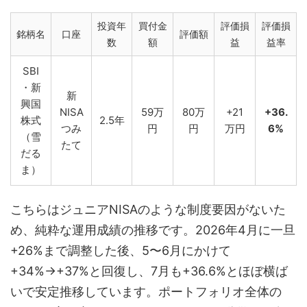
投資年
買付金
評価損
評価損
銘柄名
口座
評価額
数
額
益
益率
SBI
・新
新
興国
NISA
59万
80万
+21
+36.
株式
2.5年
つみ
円
円
万円
6%
（雪
たて
だる
ま）
こちらはジュニアNISAのような制度要因がないた
め、純粋な運用成績の推移です。2026年4月に一旦
+26%まで調整した後、5〜6月にかけて
+34%→+37%と回復し、7月も+36.6%とほぼ横ば
いで安定推移しています。ポートフォリオ全体の