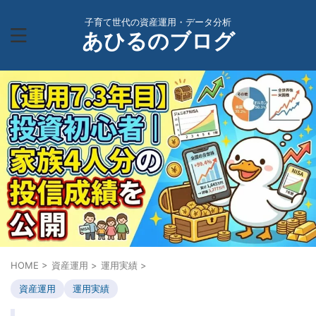
子育て世代の資産運用・データ分析
あひるのブログ
HOME
>
資産運用
>
運用実績
>
資産運用
運用実績