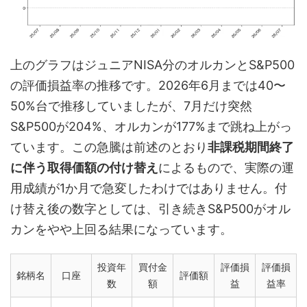
上のグラフはジュニアNISA分のオルカンとS&P500
の評価損益率の推移です。2026年6月までは40〜
50%台で推移していましたが、7月だけ突然
S&P500が204%、オルカンが177%まで跳ね上がっ
ています。この急騰は前述のとおり
非課税期間終了
に伴う取得価額の付け替え
によるもので、実際の運
用成績が1か月で急変したわけではありません。付
け替え後の数字としては、引き続きS&P500がオル
カンをやや上回る結果になっています。
投資年
買付金
評価損
評価損
銘柄名
口座
評価額
数
額
益
益率