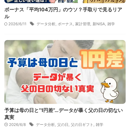
ボーナス「平均104万円」のウソ？手取りで見るリア
ル
2026/6/11
データ分析
,
ボーナス
,
家計管理
,
新NISA
,
雑学
予算は母の日と“1円差”…データが暴く父の日の切ない
真実
2026/6/8
データ分析
,
父の日
,
父の日ギフト
,
雑学