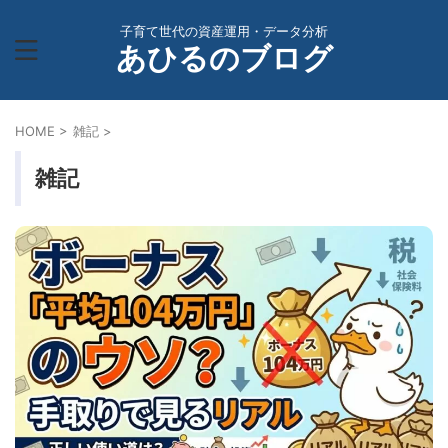
子育て世代の資産運用・データ分析
あひるのブログ
HOME
>
雑記
>
雑記