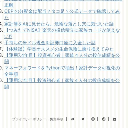
正解
CEPIの分配金は配当？タコ足？公式データで確認してみ
た
家計簿をAIに見せたら、危険な落とし穴に気づいた話
【つみたてNISA】楽天の投信積立に家族カードが使えな
い!?
手持ちの米ドル現金を証券口座に入金した話
【体験談】学長オススメの生命保険に乗り換えてみた
【運用7.4年目】投資初心者｜家族４人分の投信成績を公
開
マネーフォワードをPythonで抽出！家計データ可視化の
全手順
【運用5.1年目】投資初心者｜家族４人分の投信成績を公
開
プライバシーポリシー・免責事項