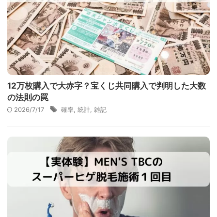
12万枚購入で大赤字？宝くじ共同購入で判明した大数
の法則の罠
2026/7/17
確率
,
統計
,
雑記