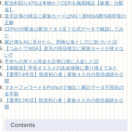
配当利回り47%は本物か？CEPIを徹底検証【株価・分配
金】
楽天証券の積立に家族カードはNG！新NISA贈与税対策の
正解
CEPIの分配金は配当？タコ足？公式データで確認してみ
た
家計簿をAIに見せたら、危険な落とし穴に気づいた話
【つみたてNISA】楽天の投信積立に家族カードが使えな
い!?
手持ちの米ドル現金を証券口座に入金した話
【体験談】学長オススメの生命保険に乗り換えてみた
【運用7.4年目】投資初心者｜家族４人分の投信成績を公
開
マネーフォワードをPythonで抽出！家計データ可視化の
全手順
【運用5.1年目】投資初心者｜家族４人分の投信成績を公
開
Contents