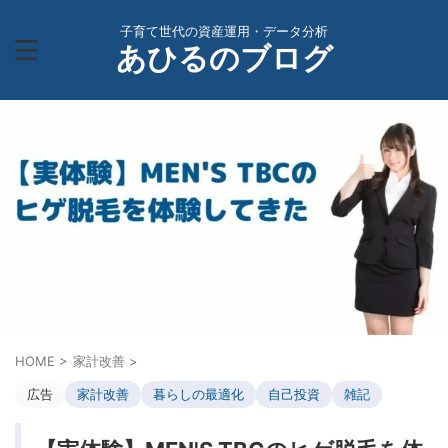
子育て世代の資産運用・データ分析
あひるのブログ
HOME
>
家計改善
>
広告
家計改善
暮らしの最適化
自己投資
雑記