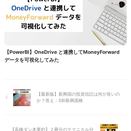
【PowerBI】OneDrive と連携してMoneyForward
データを可視化してみた
【最新版】新興国の投資信託は何が良いの
か？答え：SBI新興国株
【高橋ダン本要約】２冊分のテクニカル分