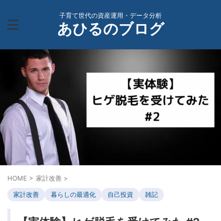
子育て世代の資産運用・データ分析
あひるのブログ
HOME
>
家計改善
>
家計改善
暮らしの最適化
自己投資
雑記