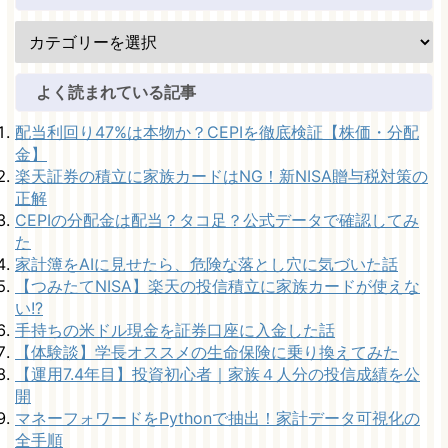
よく読まれている記事
配当利回り47%は本物か？CEPIを徹底検証【株価・分配
金】
楽天証券の積立に家族カードはNG！新NISA贈与税対策の
正解
CEPIの分配金は配当？タコ足？公式データで確認してみ
た
家計簿をAIに見せたら、危険な落とし穴に気づいた話
【つみたてNISA】楽天の投信積立に家族カードが使えな
い!?
手持ちの米ドル現金を証券口座に入金した話
【体験談】学長オススメの生命保険に乗り換えてみた
【運用7.4年目】投資初心者｜家族４人分の投信成績を公
開
マネーフォワードをPythonで抽出！家計データ可視化の
全手順