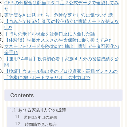
CEPIの分配金は配当？タコ足？公式データで確認してみ
た
家計簿をAIに見せたら、危険な落とし穴に気づいた話
【つみたてNISA】楽天の投信積立に家族カードが使えな
い!?
手持ちの米ドル現金を証券口座に入金した話
【体験談】学長オススメの生命保険に乗り換えてみた
マネーフォワードをPythonで抽出！家計データ可視化の
全手順
【運用7.4年目】投資初心者｜家族４人分の投信成績を公
開
【検証】ウォール街出身のプロ投資家・高橋ダンさんの
「危機に強いポートフォリオ」の実力は??
Contents
1. あひる家族4人分の成績
運用3.9年目の結果
時間軸で見た場合