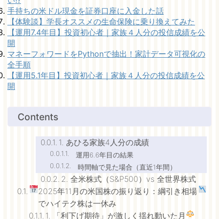
い!?
手持ちの米ドル現金を証券口座に入金した話
【体験談】学長オススメの生命保険に乗り換えてみた
【運用7.4年目】投資初心者｜家族４人分の投信成績を公
開
マネーフォワードをPythonで抽出！家計データ可視化の
全手順
【運用5.1年目】投資初心者｜家族４人分の投信成績を公
開
Contents
1. あひる家族4人分の成績
運用6.6年目の結果
時間軸で見た場合（直近1年間）
2. 全米株式（S&P500）vs 全世界株式
2025年11月の米国株の振り返り：綱引き相場
でハイテク株は一休み
1. 「利下げ期待」が激しく揺れ動いた月