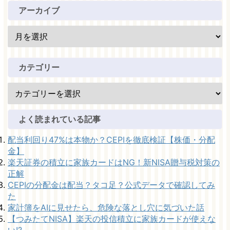
アーカイブ
カテゴリー
よく読まれている記事
配当利回り47%は本物か？CEPIを徹底検証【株価・分配
金】
楽天証券の積立に家族カードはNG！新NISA贈与税対策の
正解
CEPIの分配金は配当？タコ足？公式データで確認してみ
た
家計簿をAIに見せたら、危険な落とし穴に気づいた話
【つみたてNISA】楽天の投信積立に家族カードが使えな