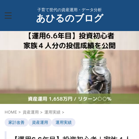
子育て世代の資産運用・データ分析
あひるのブログ
HOME
>
資産運用
>
運用実績
>
家計改善
資産運用
運用実績