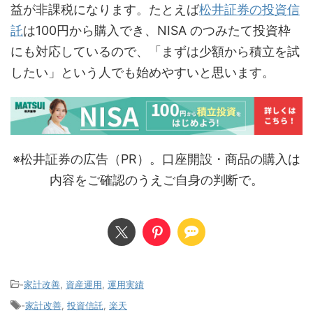
益が非課税になります。たとえば
松井証券の投資信
託
は100円から購入でき、NISA のつみたて投資枠
にも対応しているので、「まずは少額から積立を試
したい」という人でも始めやすいと思います。
※松井証券の広告（PR）。口座開設・商品の購入は
内容をご確認のうえご自身の判断で。
-
家計改善
,
資産運用
,
運用実績
-
家計改善
,
投資信託
,
楽天